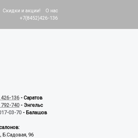
Скидки и акции!
О нас
+7(8452)426-136
) 426-136
- Саратов
) 792-740
- Энгельс
017-03-70
- Балашов
салонов:
, Б.Садовая, 96