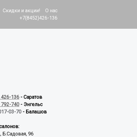
Скидки и акции!
О нас
+7(8452)426-136
) 426-136
- Саратов
) 792-740
- Энгельс
017-03-70
- Балашов
салонов:
, Б.Садовая, 96