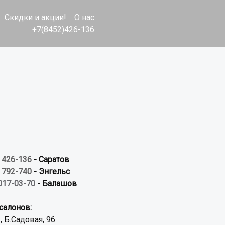
Скидки и акции!
О нас
+7(8452)426-136
) 426-136
- Саратов
) 792-740
- Энгельс
017-03-70
- Балашов
салонов:
, Б.Садовая, 96