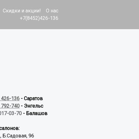
Скидки и акции!
О нас
+7(8452)426-136
) 426-136
- Саратов
) 792-740
- Энгельс
017-03-70
- Балашов
салонов:
, Б.Садовая, 96