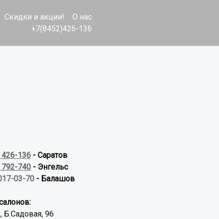
Скидки и акции!
О нас
+7(8452)426-136
) 426-136
- Саратов
) 792-740
- Энгельс
017-03-70
- Балашов
салонов:
, Б.Садовая, 96